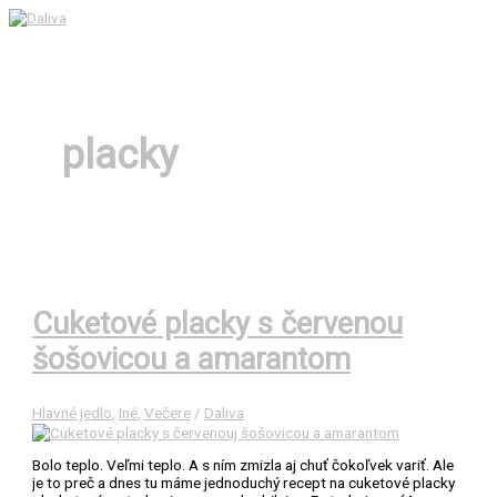
Preskočiť
na
Hlavné
obsah
Menu
placky
Cuketové placky s červenou
šošovicou a amarantom
Hlavné jedlo
,
Iné
,
Večere
/
Daliva
Bolo teplo. Veľmi teplo. A s ním zmizla aj chuť čokoľvek variť. Ale
je to preč a dnes tu máme jednoduchý recept na cuketové placky