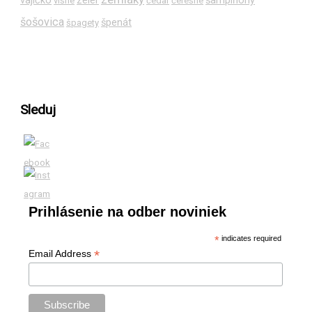
vajíčko
zeler
šampiňóny
višne
čedar
čerešne
šošovica
špenát
špagety
Sleduj
Prihlásenie na odber noviniek
*
indicates required
*
Email Address