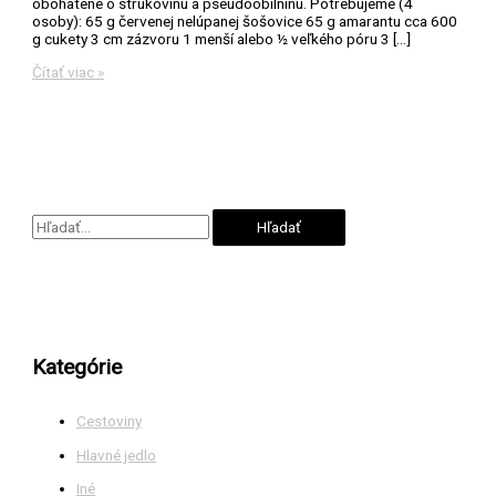
obohatené o strukovinu a pseudoobilninu. Potrebujeme (4
osoby): 65 g červenej nelúpanej šošovice 65 g amarantu cca 600
g cukety 3 cm zázvoru 1 menší alebo ½ veľkého póru 3 […]
Cuketové
Čítať viac »
placky
s
červenou
šošovicou
a
amarantom
V
y
h
ľ
a
Kategórie
d
a
Cestoviny
ť
Hlavné jedlo
:
Iné