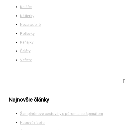
Koláče
Nátierky
Nezaradené
Polievky
Raňajky
Šaláty
Večere
Najnovšie články
Šampiňónové cestoviny s pórom a so špenátom
Hubové rizoto