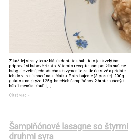
Z každej strany teraz hlásia dostatok húb. A to je skvelý čas
pripraviť si hubové rizoto. V tomto recepte som použila sušené
huby, ale veľmi jednoducho ich vymeníte za tie čerstvé a pridáte
ich do varenia hneď na začiatku. Potrebujeme (3 porcie): 200g
guľatozrnnej ryže 125g hnedých šampiňónov 2 hrste sušených
húb 1 menšia cibuľa […]
Hubové
Čítať viac »
rizoto
Šampiňónové lasagne so štyrmi
druhmi syra