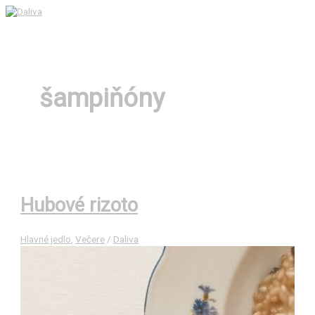
Preskočiť
na
Hlavné
obsah
Menu
šampiňóny
Hubové rizoto
Hlavné jedlo
,
Večere
/
Daliva