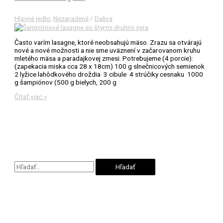
Hlavné jedlo
,
Nezaradené
/
Daliva
Často varím lasagne, ktoré neobsahujú mäso. Zrazu sa otvárajú
nové a nové možnosti a nie sme uväznení v začarovanom kruhu
mletého mäsa a paradajkovej zmesi. Potrebujeme (4 porcie):
(zapekacia miska cca 28 x 18cm) 100 g slnečnicových semienok
2 lyžice lahôdkového droždia 3 cibule 4 strúčiky cesnaku 1000
g šampiónov (500 g bielych, 200 g
Šampiňónové
Čítať viac »
lasagne
so
štyrmi
druhmi
syra
V
y
h
ľ
a