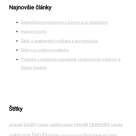
Najnovšie články
Šampiňónové cestoviny s pórom a so špenátom
Hubové rizoto
Šalát s opekanými hruškami a gorgonzolou
Mrkvovo cviklová polievka
Polievka z pečených paradajok s kokosovým mliekom a
bielou fazuľou
Štítky
cestoviny
batáty
cesnak
amarant
bulgur
cerešňovišne
cuketa
fazuľa
cvikla
cícer
hliva
fašírky
gorgonzola
hlávkový šalát