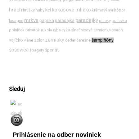
hrach
kokosové mlieko
kel
hrušky
huby
krémový syr
kôpor
mrkva
paradajky
paprika
paradajka
lasagne
placky
polievka
ryža
polníček
prívarok
rukola
ryba
slnečnicové semienka
tvaroh
zemiaky
vajíčko
zeler
šampiňóny
višne
čedar
čerešne
šošovica
špenát
špagety
Sleduj
Prihlásenie na odber noviniek